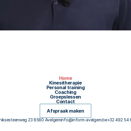
Home
Kinesitherapie
Personal training
Coaching
Groepslessen
Contact
Afspraak maken
niksesteenweg 23 8580 Avelgem
info@inform-avelgem.be
+32 492 54 