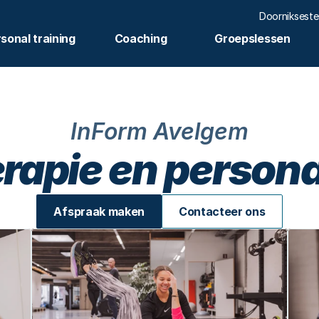
Doorniksest
sonal training
Coaching
Groepslessen
InForm Avelgem
rapie en personal
Afspraak maken
Contacteer ons