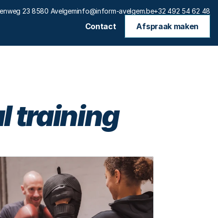
eenweg 23 8580 Avelgem
info@inform-avelgem.be
+32 492 54 62 48
Contact
Afspraak maken
 training 