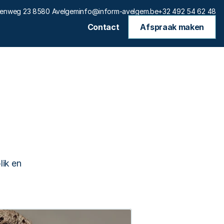
eenweg 23 8580 Avelgem
info@inform-avelgem.be
+32 492 54 62 48
Contact
Afspraak maken
ik en 