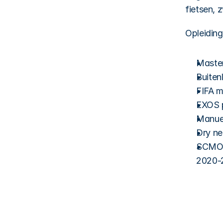
fietsen, 
Opleiding
Master
Buiten
FIFA m
EXOS p
Manuel
Dry ne
SCMO (
2020-